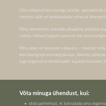
Olen töötanud kovisiooniga juhtide, spetsialistide 
meetod vajab eri keskkondades erinevat lähenemis
Minu lähenemine ühendab pikaajalise praktilise kog
mõista, millised tegurid panevad ühe kovisioonigru
Minu jaoks on kovisioon vabavara – meetod, mida 
kovisioonigrupi eesmärgipärasus, liikmete pühendu
tuge kogenud professionaalilt, kujuneb kovisioon jõ
Võta minuga ühendust, kui:
otsid partnerlust, et tutvustada oma organisa