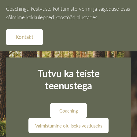
Coachingu kestvuse, kohtumiste vormi ja sageduse osas
sõlmime kokkulepped koostööd alustades.
Kontakt
Tutvu ka teiste
teenustega
​Coaching​
​Valmistumine oluliseks vestluseks​