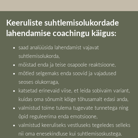
Keeruliste suhtlemisolukordade
lahendamise coachingu käigus:
saad analüüsida lahendamist vajavat
suhtlemisolukorda,
mõistad enda ja teise osapoole reaktsioone,
mõtled selgemaks enda soovid ja vajadused
seoses olukorraga,
katsetad erinevaid viise, et leida sobivaim variant,
kuidas oma sõnumit kõige tõhusamalt edasi anda,
valmistud toime tulema tugevate tunnetega ning
õpid reguleerima enda emotsioone,
valmistud keeruliseks vestluseks tegeledes selleks
nii oma enesekindluse kui suhtlemisoskustega.