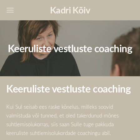
Kadri Kõiv
Keeruliste vestluste coaching
Keeruliste vestluste coaching
Kui Sul seisab ees raske kõnelus, milleks soovid
valmistuda või tunned, et oled takerdunud mõnes
suhtlemisolukorras, siis saan Sulle tuge pakkuda
keeruliste suhtlemisolukordade coachingu abil.